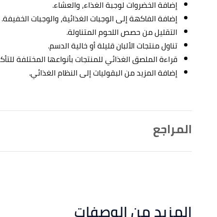
إضافة الخضروات لوجبة الغذاء، والعشاء.
إضافة الفاكهة إلى الوجبات الغذائية، والوجبات الخفيفة.
التقليل من حصص اللحوم المتناولة.
تناول منتجات الألبان قليلة أو خالية الدسم.
قراءة الملصق الغذائي للمنتجات بأنواعها المختلفة للتأ
إضافة المزيد من البقوليات إلى النظام الغذائي.
المراجع
ner’s Guide to the DASH Diet"
,
healthline
, Retrieved
↑
20/12/2022. Edited.
,
mayoclinic
, Retrieved 20/12/2022. Edited.
"DASH diet: Healthy eating to lower your blood pressure"
↑
المزيد من الوصفات
,
webmd
, 8/3/2021, Retrieved 20/12/2022. Edited.
"DASH Diet and High Blood Pressure"
↑