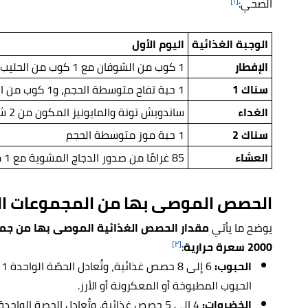
[١]
الصحي:
الوجبة الغذائية
اليوم الأول
الإفطار
1 كوب من الشوفان مع 1 كوب من الحليب الخالي من الدسم، و1/2 كوب من التوت الأزرق، و1/2 كوب من عصير البرتقال
سناك 1
1 حبة تفاح متوسطة الحجم، و1 كوب من الزبادي قليل الدسم
الغداء
ساندويش تونة والمايونيز المكون من 2 شريحة توست الحبوب الكاملة، و1 ملعقة كبيرة من المايونيز، و1.5 كوب من سلطة الخضروات الخضراء، و80 غرامًا من التونة المعلبة
سناك 2
1 حبة موز متوسطة الحجم
العشاء
85 غرامًا من صدور الدجاج المشوية مع 1 ملعقة صغيرة من الزيت النباتي، و1/2 كوب من البروكلي، و1/2 كوب من الجزر، و1 كوب من الأرز البني المطهو
الحصص الموصى بها من المجموعات ال
يوضح ما يأتي
مقدار الحصص الغذائية الموصى بها من جمي
[٢]
2000 سعرة حرارية
:
الحبوب:
الحبوب المطبوخة أو المعكرونة أو الأرز.
الخضروات: