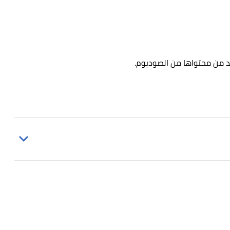
كد من محتواها من الصوديوم.
Helen West (17/10/2018),
"The Complete Begin